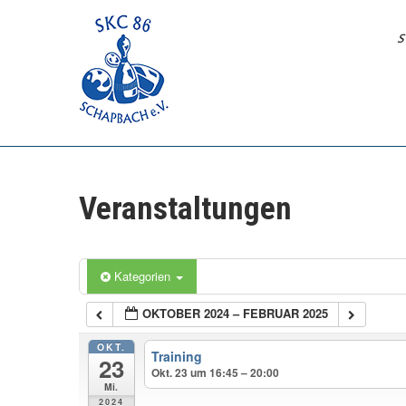
Skip
to
S
content
Willkommen
in der Welt
des
Veranstaltungen
Sportkegelns
Kategorien
OKTOBER 2024 – FEBRUAR 2025
OKT.
Training
23
Okt. 23 um 16:45 – 20:00
Mi.
2024