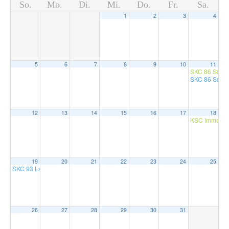
So.
Mo.
Di.
Mi.
Do.
Fr.
Sa.
1
2
3
4
5
6
7
8
9
10
11
SKC 86 Schap
SKC 86 Scha
12
13
14
15
16
17
18
KSC Immendi
19
20
21
22
23
24
25
SKC 93 Lahr X1 – SKC 86 Schapbach X1
15:45
26
27
28
29
30
31