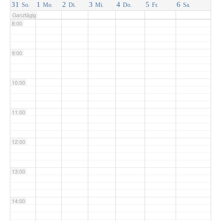
31
1
2
3
4
5
6
So.
Mo.
Di.
Mi.
Do.
Fr.
Sa.
Ganztägig
8:00
9:00
10:00
11:00
12:00
13:00
14:00