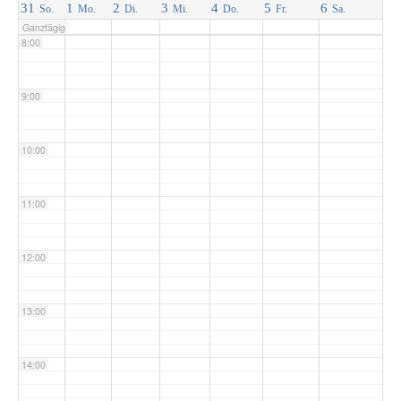
31
1
2
3
4
5
6
So.
Mo.
Di.
Mi.
Do.
Fr.
Sa.
Ganztägig
8:00
9:00
10:00
11:00
12:00
13:00
14:00