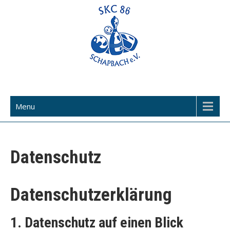
Skip
to
content
Willkommen in der Welt des Sportkegelns
Menu
Datenschutz
Datenschutzerklärung
1. Datenschutz auf einen Blick