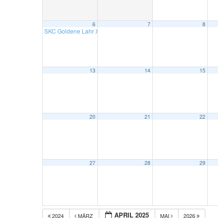
6
7
8
SKC Goldene Lahr X1-SKC 86 Schapbach X1
12:00
13
14
15
20
21
22
27
28
29
APRIL 2025
2024
MÄRZ
MAI
2026