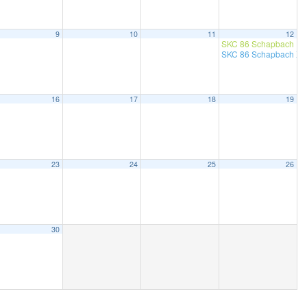
9
10
11
12
SKC 86 Schapbach 1-
SKC 86 Schapbach X1
16
17
18
19
23
24
25
26
30