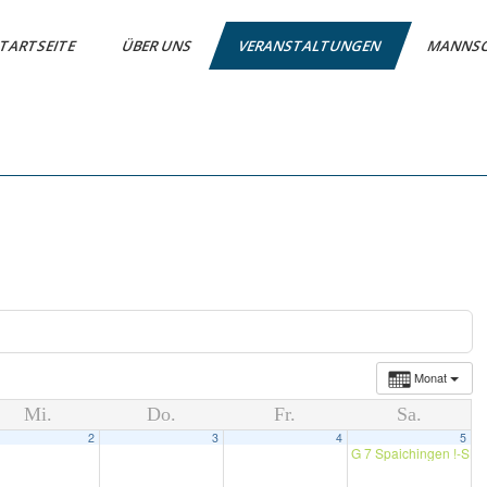
TARTSEITE
ÜBER UNS
VERANSTALTUNGEN
MANNS
Monat
Mi.
Do.
Fr.
Sa.
2
3
4
5
G 7 Spaichingen !-SK